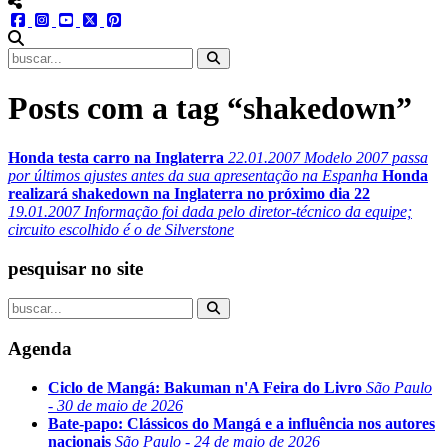
menu redes social
facebook
instagram
youtube
twitter
pinterest
abrir busca no site
Posts com a tag “shakedown”
Honda testa carro na Inglaterra
22.01.2007
Modelo 2007 passa
por últimos ajustes antes da sua apresentação na Espanha
Honda
realizará shakedown na Inglaterra no próximo dia 22
19.01.2007
Informação foi dada pelo diretor-técnico da equipe;
circuito escolhido é o de Silverstone
pesquisar no site
Agenda
Ciclo de Mangá: Bakuman n'A Feira do Livro
São Paulo
- 30 de maio de 2026
Bate-papo: Clássicos do Mangá e a influência nos autores
nacionais
São Paulo - 24 de maio de 2026