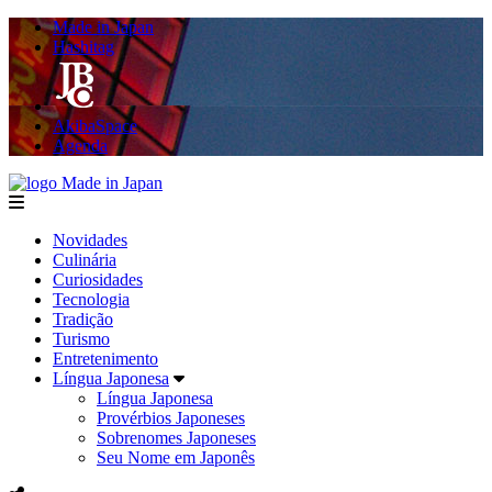
Made in Japan
Hashitag
AkibaSpace
Agenda
Made in Japan
menu
Novidades
Culinária
Curiosidades
Tecnologia
Tradição
Turismo
Entretenimento
Língua Japonesa
Língua Japonesa
Provérbios Japoneses
Sobrenomes Japoneses
Seu Nome em Japonês