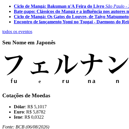
Ciclo de Mangá: Bakuman n'A Feira do Livro
São Paulo - 
Bate-papo: Clássicos do Mangá e a influência nos autores n
Ciclo de Mangá: Os Gatos do Louvre, de Taiyo Matsumoto
Encontro de lançamento Yomi no Tsugai - Daemons do Re
todos os eventos
Seu Nome em Japonês
Cotações de Moedas
Dólar
: R$ 5,1017
Euro
: R$ 5,8782
Iene
: R$ 0,0322
Fonte: BCB (06/08/2026)