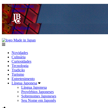
Made in Japan
Hashitag
AkibaSpace
Agenda
Made in Japan
menu
Novidades
Culinária
Curiosidades
Tecnologia
Tradição
Turismo
Entretenimento
Língua Japonesa
Língua Japonesa
Provérbios Japoneses
Sobrenomes Japoneses
Seu Nome em Japonês