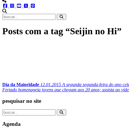
menu redes social
facebook
instagram
youtube
twitter
pinterest
abrir busca no site
Posts com a tag “Seijin no Hi”
Dia da Maioridade
12.01.2015
A segunda segunda-feira do ano cele
Feriado homenageia jovens que chegam aos 20 anos; assista ao víd
pesquisar no site
Agenda