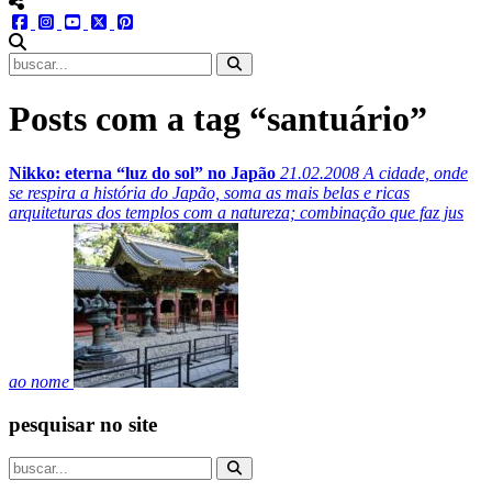
menu redes social
facebook
instagram
youtube
twitter
pinterest
abrir busca no site
Posts com a tag “santuário”
Nikko: eterna “luz do sol” no Japão
21.02.2008
A cidade, onde
se respira a história do Japão, soma as mais belas e ricas
arquiteturas dos templos com a natureza; combinação que faz jus
ao nome
pesquisar no site