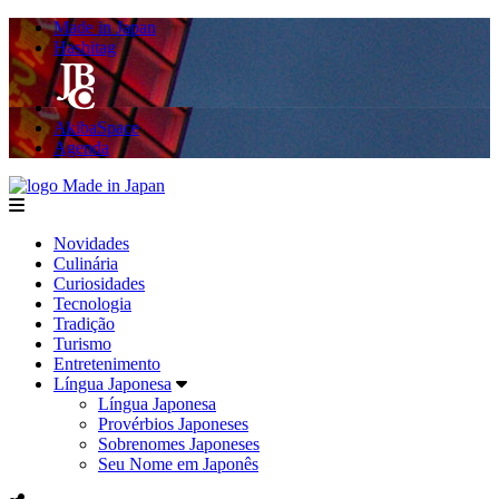
Made in Japan
Hashitag
AkibaSpace
Agenda
Made in Japan
menu
Novidades
Culinária
Curiosidades
Tecnologia
Tradição
Turismo
Entretenimento
Língua Japonesa
Língua Japonesa
Provérbios Japoneses
Sobrenomes Japoneses
Seu Nome em Japonês