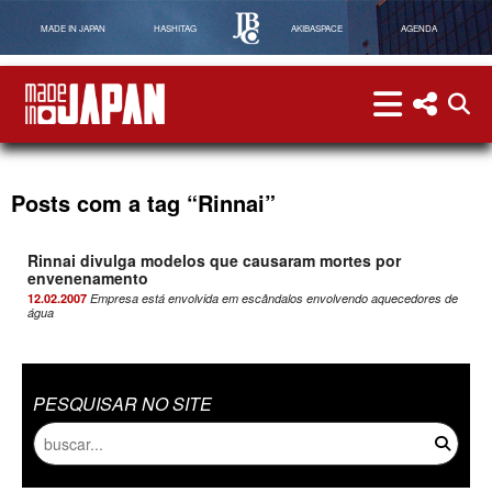
MADE IN JAPAN
HASHITAG
AKIBASPACE
AGENDA
menu
menu red
abri
Made in Japan
Posts com a tag “Rinnai”
Rinnai divulga modelos que causaram mortes por
envenenamento
12.02.2007
Empresa está envolvida em escândalos envolvendo aquecedores de
água
PESQUISAR NO SITE