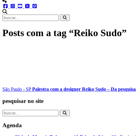
menu redes social
facebook
instagram
youtube
twitter
pinterest
abrir busca no site
Posts com a tag “Reiko Sudo”
São Paulo - SP
Palestra com a designer Reiko Sudo – Da pesquisa
pesquisar no site
Agenda