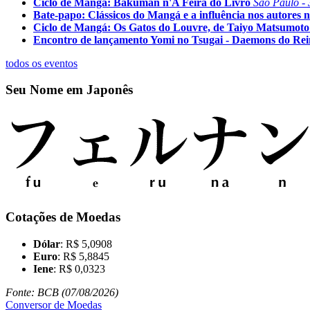
Ciclo de Mangá: Bakuman n'A Feira do Livro
São Paulo - 
Bate-papo: Clássicos do Mangá e a influência nos autores n
Ciclo de Mangá: Os Gatos do Louvre, de Taiyo Matsumoto
Encontro de lançamento Yomi no Tsugai - Daemons do Re
todos os eventos
Seu Nome em Japonês
Cotações de Moedas
Dólar
: R$ 5,0908
Euro
: R$ 5,8845
Iene
: R$ 0,0323
Fonte: BCB (07/08/2026)
Conversor de Moedas