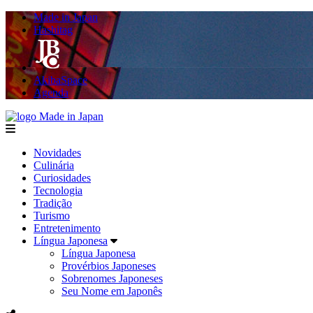
Made in Japan
Hashitag
AkibaSpace
Agenda
Made in Japan
menu
Novidades
Culinária
Curiosidades
Tecnologia
Tradição
Turismo
Entretenimento
Língua Japonesa
Língua Japonesa
Provérbios Japoneses
Sobrenomes Japoneses
Seu Nome em Japonês