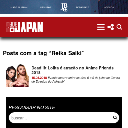
MADE IN JAPAN
HASHITAG
AKIBASPACE
AGENDA
menu
menu red
abri
Made in Japan
Posts com a tag “Reika Saiki”
Deadlift Lolita é atração no Anime Friends
2018
15.05.2018
Evento ocorre entre os dias 6 a 9 de julho no Centro
de Eventos do Anhembi
PESQUISAR NO SITE