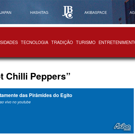
 JAPAN
HASHITAG
AKIBASPACE
AG
SIDADES
TECNOLOGIA
TRADIÇÃO
TURISMO
ENTRETENIMENT
 Chilli Peppers”
etamente das Pirâmides do Egito
ao vivo no youtube