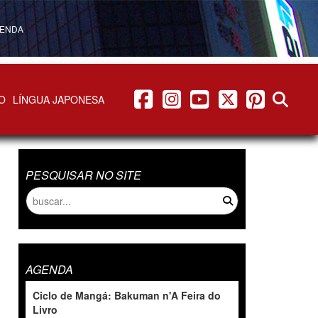
ENDA
facebook
instagram
youtube
twitter
pinterest
abrir b
O
LÍNGUA JAPONESA
PESQUISAR NO SITE
AGENDA
Ciclo de Mangá: Bakuman n'A Feira do
Livro