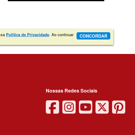
ossa
Política de Privacidade
. Ao continuar
CONCORDAR
Nossas Redes Sociais
facebook
instagra
youtu
twit
p