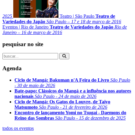
2025
Teatro
|
São Paulo
Teatro de
Variedades do Japão
São Paulo – 17 e 18 de março de 2016
Eventos
|
Rio de Janeiro
Teatro de Variedades do Japão
Rio de
Janeiro – 16 de março de 2016
pesquisar no site
Agenda
Ciclo de Mangá: Bakuman n'A Feira do Livro
São Paulo
- 30 de maio de 2026
Bate-papo: Clássicos do Mangá e a influência nos autores
nacionais
São Paulo - 24 de maio de 2026
Ciclo de Mangá: Os Gatos do Louvre, de Taiyo
Matsumoto
São Paulo - 21 de fevereiro de 2026
Encontro de lançamento Yomi no Tsugai - Daemons do
Reino das Sombras
São Paulo - 15 de dezembro de 2025
todos os eventos