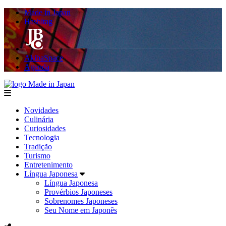
Made in Japan
Hashitag
AkibaSpace
Agenda
Made in Japan
menu
Novidades
Culinária
Curiosidades
Tecnologia
Tradição
Turismo
Entretenimento
Língua Japonesa
Língua Japonesa
Provérbios Japoneses
Sobrenomes Japoneses
Seu Nome em Japonês