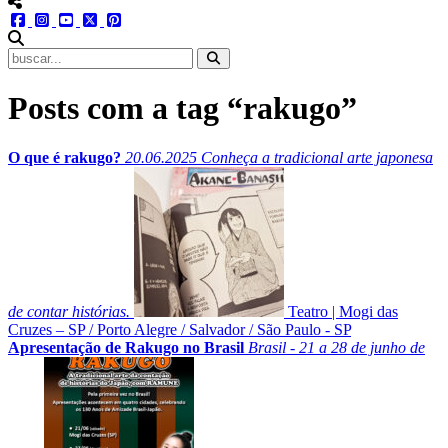
menu redes social
facebook
instagram
youtube
twitter
pinterest
abrir busca no site
Posts com a tag “rakugo”
O que é rakugo?
20.06.2025
Conheça a tradicional arte japonesa
de contar histórias.
Teatro
|
Mogi das
Cruzes – SP
/
Porto Alegre
/
Salvador
/
São Paulo - SP
Apresentação de Rakugo no Brasil
Brasil - 21 a 28 de junho de