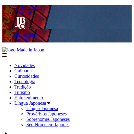
Made in Japan
Hashitag
AkibaSpace
Agenda
Made in Japan
menu
Novidades
Culinária
Curiosidades
Tecnologia
Tradição
Turismo
Entretenimento
Língua Japonesa
Língua Japonesa
Provérbios Japoneses
Sobrenomes Japoneses
Seu Nome em Japonês