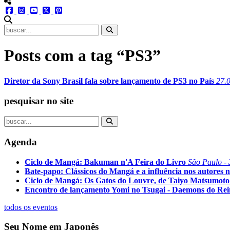
menu redes social
facebook
instagram
youtube
twitter
pinterest
abrir busca no site
Posts com a tag “PS3”
Diretor da Sony Brasil fala sobre lançamento de PS3 no País
27.
pesquisar no site
Agenda
Ciclo de Mangá: Bakuman n'A Feira do Livro
São Paulo - 
Bate-papo: Clássicos do Mangá e a influência nos autores n
Ciclo de Mangá: Os Gatos do Louvre, de Taiyo Matsumoto
Encontro de lançamento Yomi no Tsugai - Daemons do Re
todos os eventos
Seu Nome em Japonês