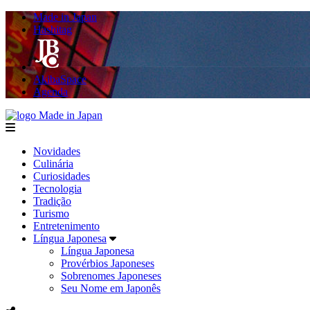
Made in Japan
Hashitag
AkibaSpace
Agenda
Made in Japan
menu
Novidades
Culinária
Curiosidades
Tecnologia
Tradição
Turismo
Entretenimento
Língua Japonesa
Língua Japonesa
Provérbios Japoneses
Sobrenomes Japoneses
Seu Nome em Japonês