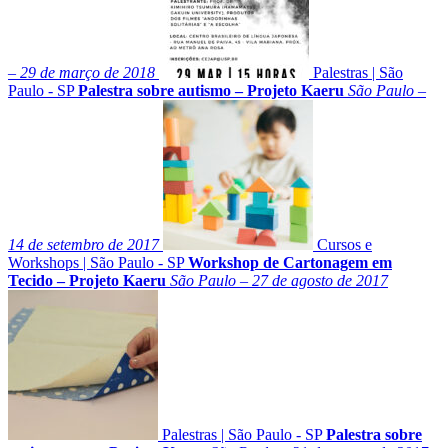
– 29 de março de 2018
Palestras
|
São
Paulo - SP
Palestra sobre autismo – Projeto Kaeru
São Paulo –
14 de setembro de 2017
Cursos e
Workshops
|
São Paulo - SP
Workshop de Cartonagem em
Tecido – Projeto Kaeru
São Paulo – 27 de agosto de 2017
Palestras
|
São Paulo - SP
Palestra sobre