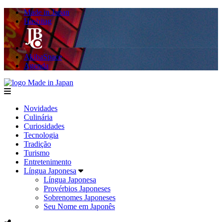
Made in Japan
Hashitag
AkibaSpace
Agenda
Made in Japan
menu
Novidades
Culinária
Curiosidades
Tecnologia
Tradição
Turismo
Entretenimento
Língua Japonesa
Língua Japonesa
Provérbios Japoneses
Sobrenomes Japoneses
Seu Nome em Japonês