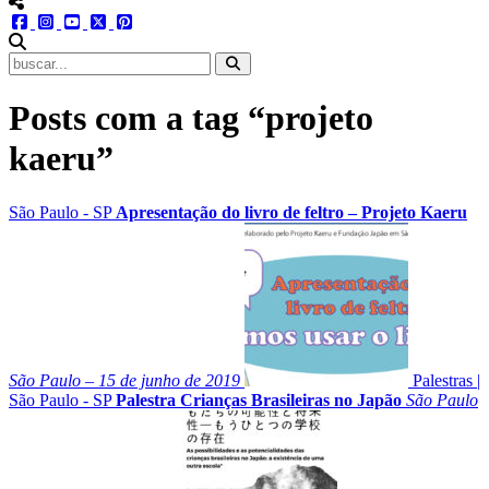
menu redes social
facebook
instagram
youtube
twitter
pinterest
abrir busca no site
Posts com a tag “projeto
kaeru”
São Paulo - SP
Apresentação do livro de feltro – Projeto Kaeru
São Paulo – 15 de junho de 2019
Palestras
|
São Paulo - SP
Palestra Crianças Brasileiras no Japão
São Paulo