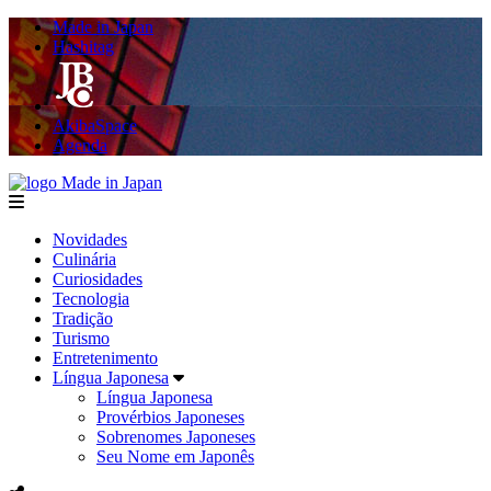
Made in Japan
Hashitag
AkibaSpace
Agenda
Made in Japan
menu
Novidades
Culinária
Curiosidades
Tecnologia
Tradição
Turismo
Entretenimento
Língua Japonesa
Língua Japonesa
Provérbios Japoneses
Sobrenomes Japoneses
Seu Nome em Japonês