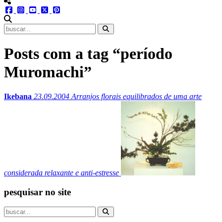
menu redes social
facebook
instagram
youtube
twitter
pinterest
abrir busca no site
Posts com a tag “período
Muromachi”
Ikebana
23.09.2004
Arranjos florais equilibrados de uma arte
considerada relaxante e anti-estresse
pesquisar no site