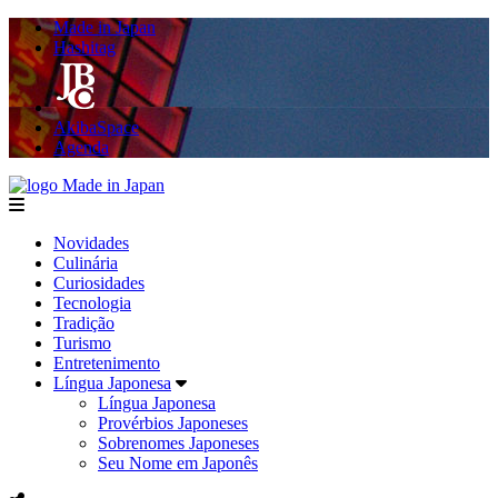
Made in Japan
Hashitag
AkibaSpace
Agenda
Made in Japan
menu
Novidades
Culinária
Curiosidades
Tecnologia
Tradição
Turismo
Entretenimento
Língua Japonesa
Língua Japonesa
Provérbios Japoneses
Sobrenomes Japoneses
Seu Nome em Japonês