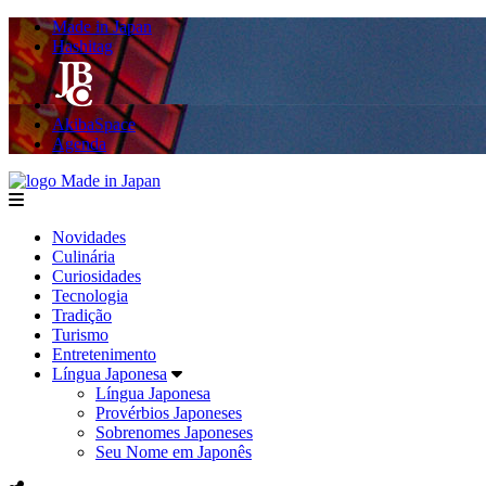
Made in Japan
Hashitag
AkibaSpace
Agenda
Made in Japan
menu
Novidades
Culinária
Curiosidades
Tecnologia
Tradição
Turismo
Entretenimento
Língua Japonesa
Língua Japonesa
Provérbios Japoneses
Sobrenomes Japoneses
Seu Nome em Japonês