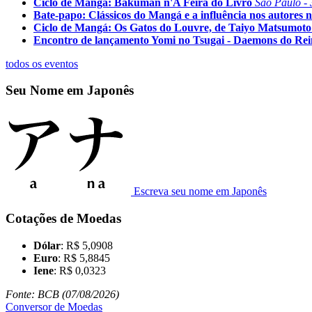
Ciclo de Mangá: Bakuman n'A Feira do Livro
São Paulo - 
Bate-papo: Clássicos do Mangá e a influência nos autores n
Ciclo de Mangá: Os Gatos do Louvre, de Taiyo Matsumoto
Encontro de lançamento Yomi no Tsugai - Daemons do Re
todos os eventos
Seu Nome em Japonês
Escreva seu nome em Japonês
Cotações de Moedas
Dólar
: R$ 5,0908
Euro
: R$ 5,8845
Iene
: R$ 0,0323
Fonte: BCB (07/08/2026)
Conversor de Moedas