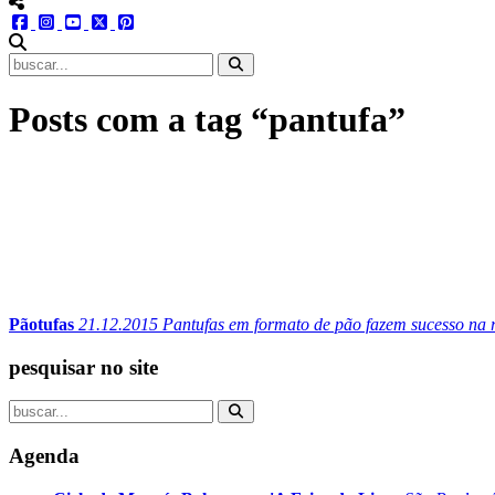
menu redes social
facebook
instagram
youtube
twitter
pinterest
abrir busca no site
Posts com a tag “pantufa”
Pãotufas
21.12.2015
Pantufas em formato de pão fazem sucesso na 
pesquisar no site
Agenda