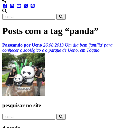
menu redes social
facebook
instagram
youtube
twitter
pinterest
abrir busca no site
Posts com a tag “panda”
Passeando por Ueno
26.08.2013
Um dia bem 'família' para
conhecer o zoológico e o parque de Ueno, em Tóquio
pesquisar no site