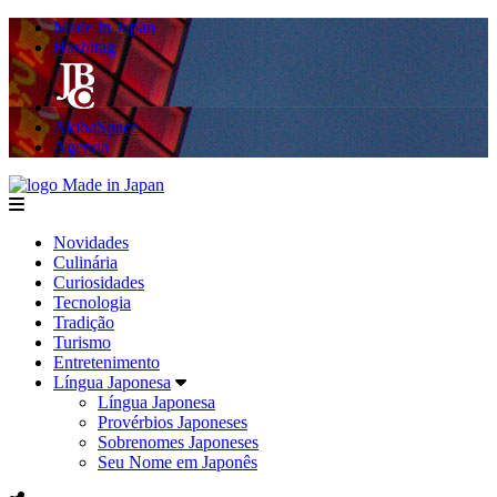
Made in Japan
Hashitag
AkibaSpace
Agenda
Made in Japan
menu
Novidades
Culinária
Curiosidades
Tecnologia
Tradição
Turismo
Entretenimento
Língua Japonesa
Língua Japonesa
Provérbios Japoneses
Sobrenomes Japoneses
Seu Nome em Japonês