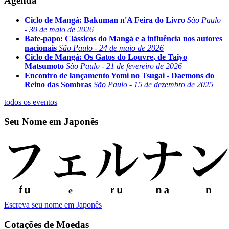
Agenda
Ciclo de Mangá: Bakuman n'A Feira do Livro
São Paulo
- 30 de maio de 2026
Bate-papo: Clássicos do Mangá e a influência nos autores
nacionais
São Paulo - 24 de maio de 2026
Ciclo de Mangá: Os Gatos do Louvre, de Taiyo
Matsumoto
São Paulo - 21 de fevereiro de 2026
Encontro de lançamento Yomi no Tsugai - Daemons do
Reino das Sombras
São Paulo - 15 de dezembro de 2025
todos os eventos
Seu Nome em Japonês
Escreva seu nome em Japonês
Cotações de Moedas