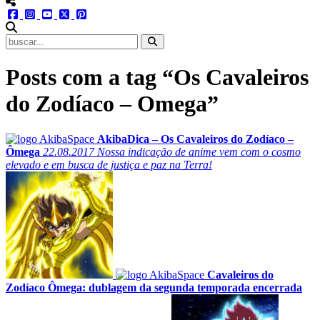
menu redes social
facebook
instagram
youtube
twitter
pinterest
abrir busca no site
Posts com a tag “Os Cavaleiros
do Zodíaco – Omega”
AkibaDica – Os Cavaleiros do Zodíaco –
Ômega
22.08.2017
Nossa indicação de anime vem com o cosmo
elevado e em busca de justiça e paz na Terra!
Cavaleiros do
Zodíaco Ômega: dublagem da segunda temporada encerrada