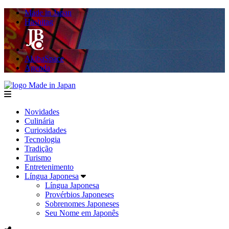
Made in Japan
Hashitag
AkibaSpace
Agenda
Made in Japan
menu
Novidades
Culinária
Curiosidades
Tecnologia
Tradição
Turismo
Entretenimento
Língua Japonesa
Língua Japonesa
Provérbios Japoneses
Sobrenomes Japoneses
Seu Nome em Japonês