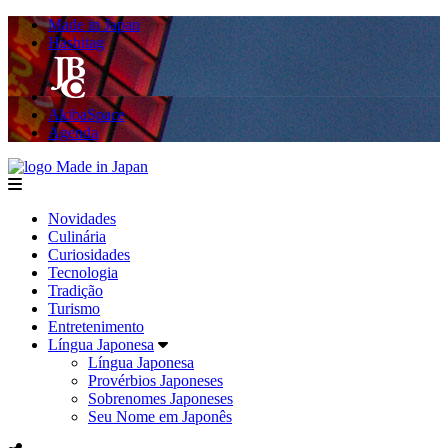
Made in Japan
Hashitag
AkibaSpace
Agenda
Made in Japan
menu
Novidades
Culinária
Curiosidades
Tecnologia
Tradição
Turismo
Entretenimento
Língua Japonesa
Língua Japonesa
Provérbios Japoneses
Sobrenomes Japoneses
Seu Nome em Japonês