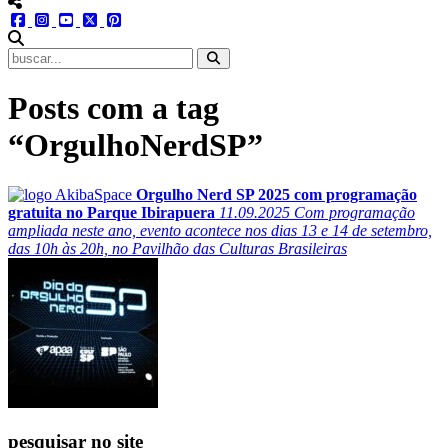
menu redes social
facebook
instagram
youtube
twitter
pinterest
abrir busca no site
Posts com a tag
“OrgulhoNerdSP”
Orgulho Nerd SP 2025 com programação
gratuita no Parque Ibirapuera
11.09.2025
Com programação
ampliada neste ano, evento acontece nos dias 13 e 14 de setembro,
das 10h às 20h, no Pavilhão das Culturas Brasileiras
pesquisar no site