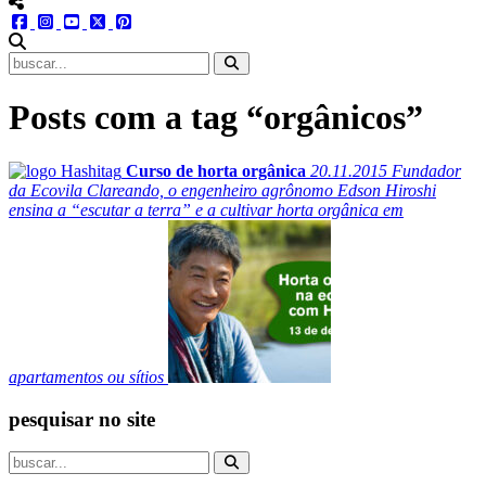
menu redes social
facebook
instagram
youtube
twitter
pinterest
abrir busca no site
Posts com a tag “orgânicos”
Curso de horta orgânica
20.11.2015
Fundador
da Ecovila Clareando, o engenheiro agrônomo Edson Hiroshi
ensina a “escutar a terra” e a cultivar horta orgânica em
apartamentos ou sítios
pesquisar no site