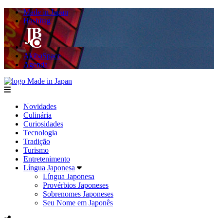
Made in Japan
Hashitag
AkibaSpace
Agenda
Made in Japan
menu
Novidades
Culinária
Curiosidades
Tecnologia
Tradição
Turismo
Entretenimento
Língua Japonesa
Língua Japonesa
Provérbios Japoneses
Sobrenomes Japoneses
Seu Nome em Japonês