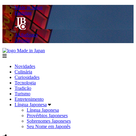
Made in Japan
Hashitag
AkibaSpace
Agenda
Made in Japan
menu
Novidades
Culinária
Curiosidades
Tecnologia
Tradição
Turismo
Entretenimento
Língua Japonesa
Língua Japonesa
Provérbios Japoneses
Sobrenomes Japoneses
Seu Nome em Japonês