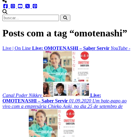
menu redes social
facebook
instagram
youtube
twitter
pinterest
abrir busca no site
Posts com a tag “omotenashi”
Live
|
On Line
Live: OMOTENASHI – Saber Servir
YouTube -
Canal Poder Nikkey
Live:
OMOTENASHI – Saber Servir
01.09.2020
Um bate-papo ao
vivo com a empresária Chieko Aoki, no dia 25 de setembro de