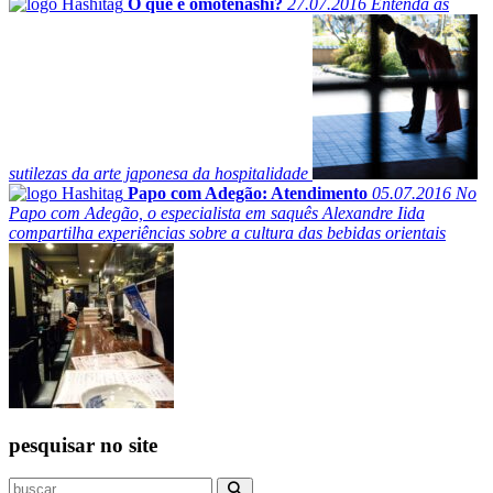
O que é omotenashi?
27.07.2016
Entenda as
sutilezas da arte japonesa da hospitalidade
Papo com Adegão: Atendimento
05.07.2016
No
Papo com Adegão, o especialista em saquês Alexandre Iida
compartilha experiências sobre a cultura das bebidas orientais
pesquisar no site