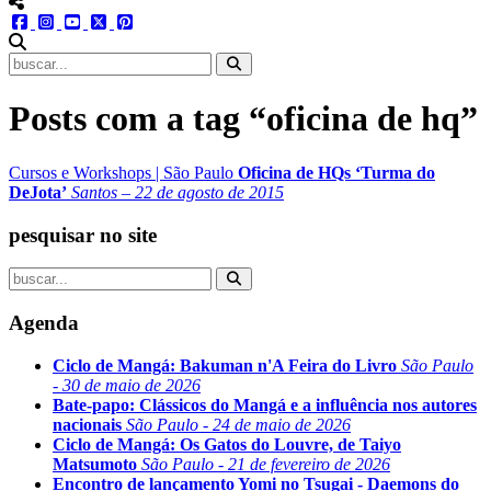
menu redes social
facebook
instagram
youtube
twitter
pinterest
abrir busca no site
Posts com a tag “oficina de hq”
Cursos e Workshops
|
São Paulo
Oficina de HQs ‘Turma do
DeJota’
Santos – 22 de agosto de 2015
pesquisar no site
Agenda
Ciclo de Mangá: Bakuman n'A Feira do Livro
São Paulo
- 30 de maio de 2026
Bate-papo: Clássicos do Mangá e a influência nos autores
nacionais
São Paulo - 24 de maio de 2026
Ciclo de Mangá: Os Gatos do Louvre, de Taiyo
Matsumoto
São Paulo - 21 de fevereiro de 2026
Encontro de lançamento Yomi no Tsugai - Daemons do