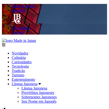
Made in Japan
Hashitag
AkibaSpace
Agenda
Made in Japan
menu
Novidades
Culinária
Curiosidades
Tecnologia
Tradição
Turismo
Entretenimento
Língua Japonesa
Língua Japonesa
Provérbios Japoneses
Sobrenomes Japoneses
Seu Nome em Japonês