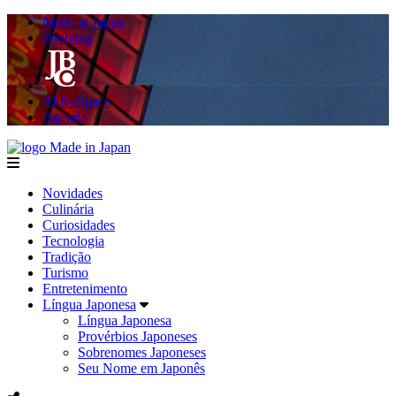
Made in Japan
Hashitag
AkibaSpace
Agenda
Made in Japan
menu
Novidades
Culinária
Curiosidades
Tecnologia
Tradição
Turismo
Entretenimento
Língua Japonesa
Língua Japonesa
Provérbios Japoneses
Sobrenomes Japoneses
Seu Nome em Japonês