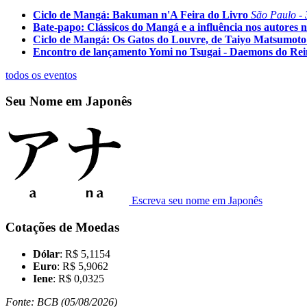
Ciclo de Mangá: Bakuman n'A Feira do Livro
São Paulo - 
Bate-papo: Clássicos do Mangá e a influência nos autores n
Ciclo de Mangá: Os Gatos do Louvre, de Taiyo Matsumoto
Encontro de lançamento Yomi no Tsugai - Daemons do Re
todos os eventos
Seu Nome em Japonês
Escreva seu nome em Japonês
Cotações de Moedas
Dólar
: R$ 5,1154
Euro
: R$ 5,9062
Iene
: R$ 0,0325
Fonte: BCB (05/08/2026)