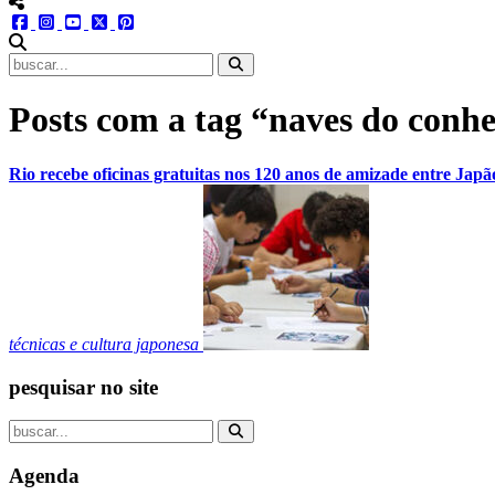
menu redes social
facebook
instagram
youtube
twitter
pinterest
abrir busca no site
Posts com a tag “naves do conh
Rio recebe oficinas gratuitas nos 120 anos de amizade entre Japã
técnicas e cultura japonesa
pesquisar no site
Agenda