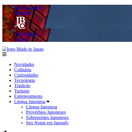
Made in Japan
Hashitag
AkibaSpace
Agenda
Made in Japan
menu
Novidades
Culinária
Curiosidades
Tecnologia
Tradição
Turismo
Entretenimento
Língua Japonesa
Língua Japonesa
Provérbios Japoneses
Sobrenomes Japoneses
Seu Nome em Japonês