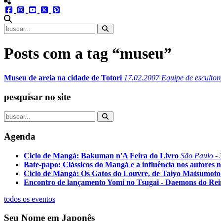
menu redes social
facebook
instagram
youtube
twitter
pinterest
abrir busca no site
Posts com a tag “museu”
Museu de areia na cidade de Totori
17.02.2007
Equipe de escultor
pesquisar no site
Agenda
Ciclo de Mangá: Bakuman n'A Feira do Livro
São Paulo - 
Bate-papo: Clássicos do Mangá e a influência nos autores n
Ciclo de Mangá: Os Gatos do Louvre, de Taiyo Matsumoto
Encontro de lançamento Yomi no Tsugai - Daemons do Re
todos os eventos
Seu Nome em Japonês