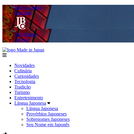
Made in Japan
Hashitag
AkibaSpace
Agenda
Made in Japan
menu
Novidades
Culinária
Curiosidades
Tecnologia
Tradição
Turismo
Entretenimento
Língua Japonesa
Língua Japonesa
Provérbios Japoneses
Sobrenomes Japoneses
Seu Nome em Japonês