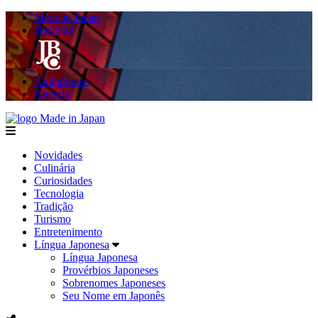
Made in Japan
Hashitag
AkibaSpace
Agenda
Made in Japan
menu
Novidades
Culinária
Curiosidades
Tecnologia
Tradição
Turismo
Entretenimento
Língua Japonesa
Língua Japonesa
Provérbios Japoneses
Sobrenomes Japoneses
Seu Nome em Japonês