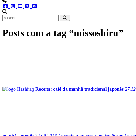
menu redes social
facebook
instagram
youtube
twitter
pinterest
abrir busca no site
Posts com a tag “missoshiru”
Receita: café da manhã tradicional japonês
27.12
manhã japonês
22.08.2018
Aprenda a preparar um tradicional asag