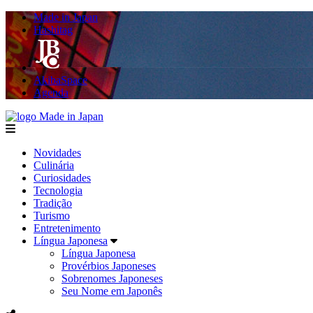
Made in Japan
Hashitag
AkibaSpace
Agenda
Made in Japan
menu
Novidades
Culinária
Curiosidades
Tecnologia
Tradição
Turismo
Entretenimento
Língua Japonesa
Língua Japonesa
Provérbios Japoneses
Sobrenomes Japoneses
Seu Nome em Japonês