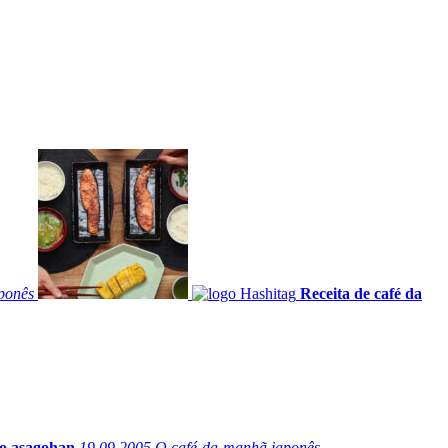
aponês
Receita de café da
 o asagohan
19.09.2005
O café-da-manhã japonês