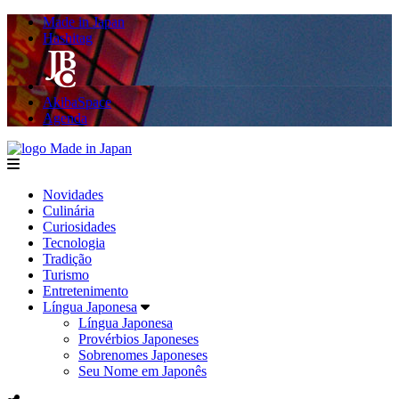
Made in Japan
Hashitag
AkibaSpace
Agenda
Made in Japan
menu
Novidades
Culinária
Curiosidades
Tecnologia
Tradição
Turismo
Entretenimento
Língua Japonesa
Língua Japonesa
Provérbios Japoneses
Sobrenomes Japoneses
Seu Nome em Japonês