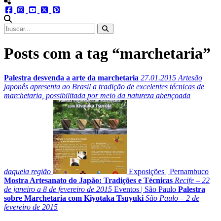
menu redes social
facebook
instagram
youtube
twitter
pinterest
abrir busca no site
Posts com a tag “marchetaria”
Palestra desvenda a arte da marchetaria
27.01.2015
Artesão
japonês apresenta ao Brasil a tradição de excelentes técnicas de
marchetaria, possibilitada por meio da natureza abençoada
daquela região
Exposições
|
Pernambuco
Mostra Artesanato do Japão: Tradições e Técnicas
Recife – 22
de janeiro a 8 de fevereiro de 2015
Eventos
|
São Paulo
Palestra
sobre Marchetaria com Kiyotaka Tsuyuki
São Paulo – 2 de
fevereiro de 2015