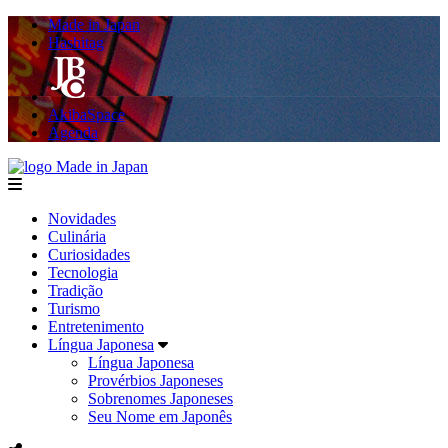
Made in Japan
Hashitag
AkibaSpace
Agenda
Made in Japan
menu
Novidades
Culinária
Curiosidades
Tecnologia
Tradição
Turismo
Entretenimento
Língua Japonesa
Língua Japonesa
Provérbios Japoneses
Sobrenomes Japoneses
Seu Nome em Japonês