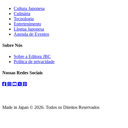
Cultura Japonesa
Culinária
Tecnologia
Entretenimento
Língua Japonesa
Agenda de Eventos
Sobre Nós
Sobre a Editora JBC
Política de privacidade
Nossas Redes Sociais
facebook
instagram
youtube
twitter
pinterest
Made in Japan © 2026. Todos os Direitos Reservados