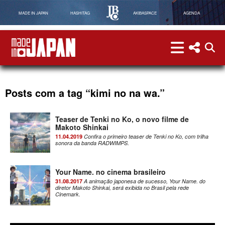
MADE IN JAPAN
HASHITAG
AKIBASPACE
AGENDA
menu
menu red
abri
Made in Japan
Posts com a tag “kimi no na wa.”
Teaser de Tenki no Ko, o novo filme de
Makoto Shinkai
11.04.2019
Confira o primeiro teaser de Tenki no Ko, com trilha
sonora da banda RADWIMPS.
Your Name. no cinema brasileiro
31.08.2017
A animação japonesa de sucesso, Your Name. do
diretor Makoto Shinkai, será exibida no Brasil pela rede
Cinemark.