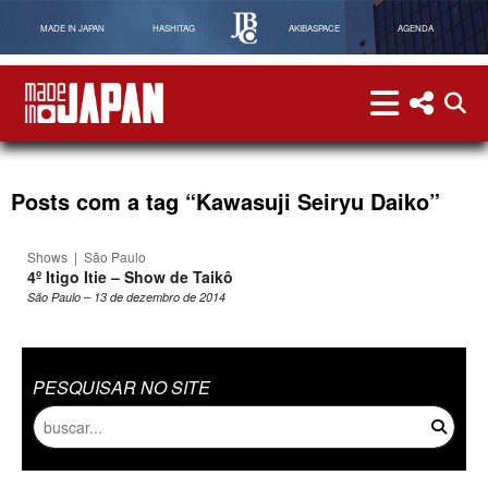
MADE IN JAPAN
HASHITAG
AKIBASPACE
AGENDA
menu
menu red
abri
Made in Japan
Posts com a tag “Kawasuji Seiryu Daiko”
Shows
|
São Paulo
4º Itigo Itie – Show de Taikô
São Paulo – 13 de dezembro de 2014
PESQUISAR NO SITE