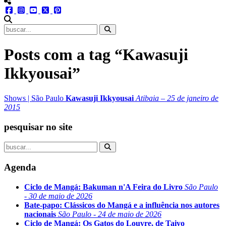
menu redes social
facebook
instagram
youtube
twitter
pinterest
abrir busca no site
Posts com a tag “Kawasuji
Ikkyousai”
Shows
|
São Paulo
Kawasuji Ikkyousai
Atibaia – 25 de janeiro de
2015
pesquisar no site
Agenda
Ciclo de Mangá: Bakuman n'A Feira do Livro
São Paulo
- 30 de maio de 2026
Bate-papo: Clássicos do Mangá e a influência nos autores
nacionais
São Paulo - 24 de maio de 2026
Ciclo de Mangá: Os Gatos do Louvre, de Taiyo