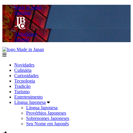
Made in Japan
Hashitag
AkibaSpace
Agenda
Made in Japan
menu
Novidades
Culinária
Curiosidades
Tecnologia
Tradição
Turismo
Entretenimento
Língua Japonesa
Língua Japonesa
Provérbios Japoneses
Sobrenomes Japoneses
Seu Nome em Japonês