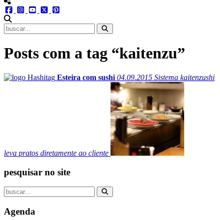
menu redes social
facebook
instagram
youtube
twitter
pinterest
abrir busca no site
Posts com a tag “kaitenzu”
Esteira com sushi
04.09.2015
Sistema kaitenzushi
leva pratos diretamente ao cliente
pesquisar no site
Agenda