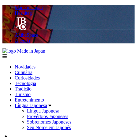
Made in Japan
Hashitag
AkibaSpace
Agenda
Made in Japan
menu
Novidades
Culinária
Curiosidades
Tecnologia
Tradição
Turismo
Entretenimento
Língua Japonesa
Língua Japonesa
Provérbios Japoneses
Sobrenomes Japoneses
Seu Nome em Japonês