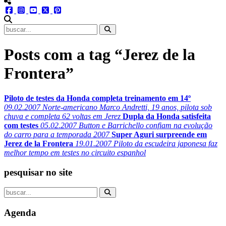
menu redes social
facebook
instagram
youtube
twitter
pinterest
abrir busca no site
Posts com a tag “Jerez de la
Frontera”
Piloto de testes da Honda completa treinamento em 14º
09.02.2007
Norte-americano Marco Andretti, 19 anos, pilota sob
chuva e completa 62 voltas em Jerez
Dupla da Honda satisfeita
com testes
05.02.2007
Button e Barrichello confiam na evolução
do carro para a temporada 2007
Super Aguri surpreende em
Jerez de la Frontera
19.01.2007
Piloto da escudeira japonesa faz
melhor tempo em testes no circuito espanhol
pesquisar no site
Agenda