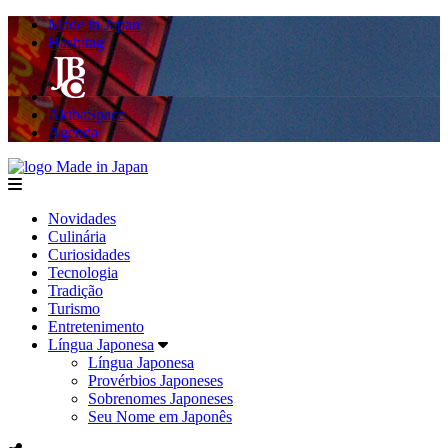
Made in Japan
Hashitag
AkibaSpace
Agenda
Made in Japan
menu
Novidades
Culinária
Curiosidades
Tecnologia
Tradição
Turismo
Entretenimento
Língua Japonesa
Língua Japonesa
Provérbios Japoneses
Sobrenomes Japoneses
Seu Nome em Japonês