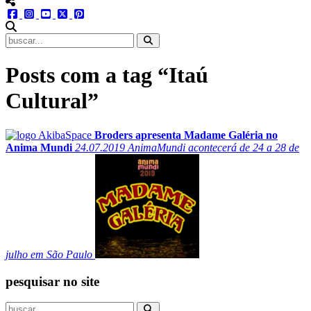
menu redes social
facebook
instagram
youtube
twitter
pinterest
abrir busca no site
Posts com a tag “Itaú
Cultural”
Broders apresenta Madame Galéria no
Anima Mundi
24.07.2019
AnimaMundi acontecerá de 24 a 28 de
julho em São Paulo
pesquisar no site