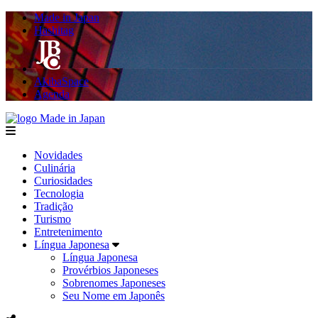
Made in Japan
Hashitag
AkibaSpace
Agenda
Made in Japan
menu
Novidades
Culinária
Curiosidades
Tecnologia
Tradição
Turismo
Entretenimento
Língua Japonesa
Língua Japonesa
Provérbios Japoneses
Sobrenomes Japoneses
Seu Nome em Japonês