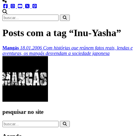
menu redes social
facebook
instagram
youtube
twitter
pinterest
abrir busca no site
Posts com a tag “Inu-Yasha”
Mangás
18.01.2006
Com histórias que reúnem fatos reais, lendas e
aventuras, os mangás desvendam a sociedade japonesa
pesquisar no site