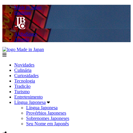
Made in Japan
Hashitag
AkibaSpace
Agenda
Made in Japan
menu
Novidades
Culinária
Curiosidades
Tecnologia
Tradição
Turismo
Entretenimento
Língua Japonesa
Língua Japonesa
Provérbios Japoneses
Sobrenomes Japoneses
Seu Nome em Japonês