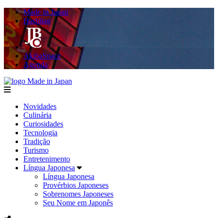
Made in Japan
Hashitag
AkibaSpace
Agenda
Made in Japan
menu
Novidades
Culinária
Curiosidades
Tecnologia
Tradição
Turismo
Entretenimento
Língua Japonesa
Língua Japonesa
Provérbios Japoneses
Sobrenomes Japoneses
Seu Nome em Japonês