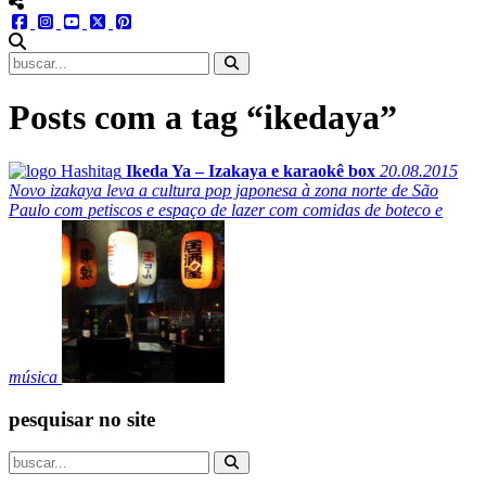
menu redes social
facebook
instagram
youtube
twitter
pinterest
abrir busca no site
Posts com a tag “ikedaya”
Ikeda Ya – Izakaya e karaokê box
20.08.2015
Novo izakaya leva a cultura pop japonesa à zona norte de São
Paulo com petiscos e espaço de lazer com comidas de boteco e
música
pesquisar no site