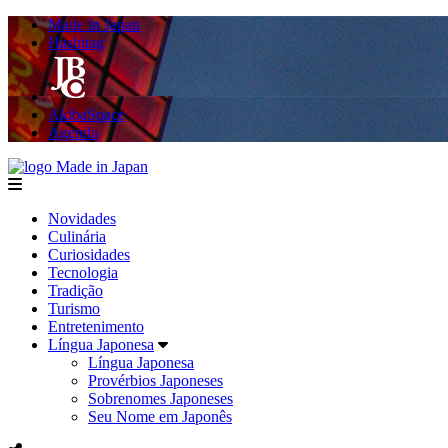
Made in Japan
Hashitag
AkibaSpace
Agenda
Made in Japan
menu
Novidades
Culinária
Curiosidades
Tecnologia
Tradição
Turismo
Entretenimento
Língua Japonesa
Língua Japonesa
Provérbios Japoneses
Sobrenomes Japoneses
Seu Nome em Japonês