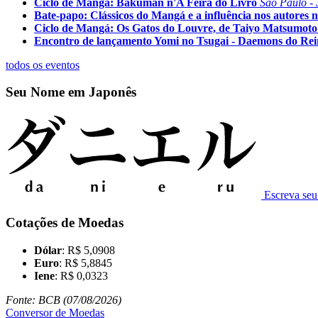
Ciclo de Mangá: Bakuman n'A Feira do Livro
São Paulo - 
Bate-papo: Clássicos do Mangá e a influência nos autores n
Ciclo de Mangá: Os Gatos do Louvre, de Taiyo Matsumoto
Encontro de lançamento Yomi no Tsugai - Daemons do Re
todos os eventos
Seu Nome em Japonês
Escreva se
Cotações de Moedas
Dólar
: R$ 5,0908
Euro
: R$ 5,8845
Iene
: R$ 0,0323
Fonte: BCB (07/08/2026)
Conversor de Moedas