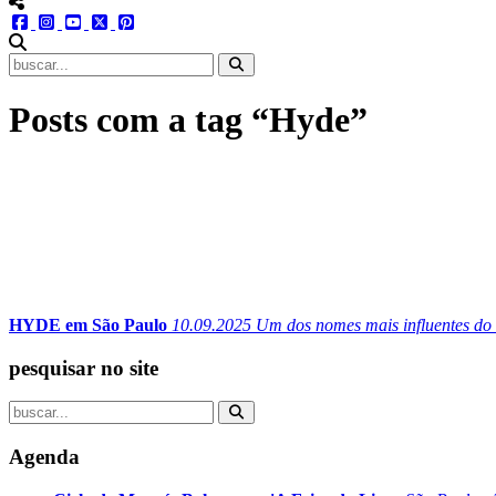
menu redes social
facebook
instagram
youtube
twitter
pinterest
abrir busca no site
Posts com a tag “Hyde”
HYDE em São Paulo
10.09.2025
Um dos nomes mais influentes do r
pesquisar no site
Agenda