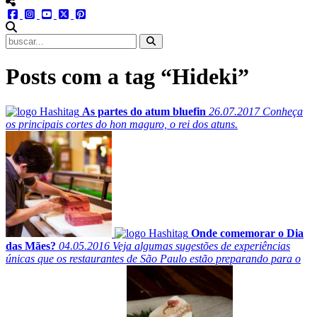
menu redes social
facebook
instagram
youtube
twitter
pinterest
abrir busca no site
Posts com a tag “Hideki”
As partes do atum bluefin
26.07.2017
Conheça
os principais cortes do hon maguro, o rei dos atuns.
Onde comemorar o Dia
das Mães?
04.05.2016
Veja algumas sugestões de experiências
únicas que os restaurantes de São Paulo estão preparando para o