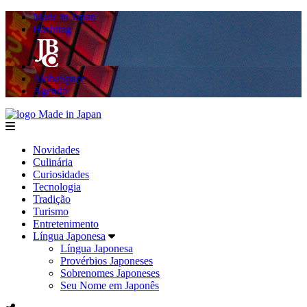
Made in Japan
Hashitag
AkibaSpace
Agenda
Made in Japan
menu
Novidades
Culinária
Curiosidades
Tecnologia
Tradição
Turismo
Entretenimento
Língua Japonesa
Língua Japonesa
Provérbios Japoneses
Sobrenomes Japoneses
Seu Nome em Japonês