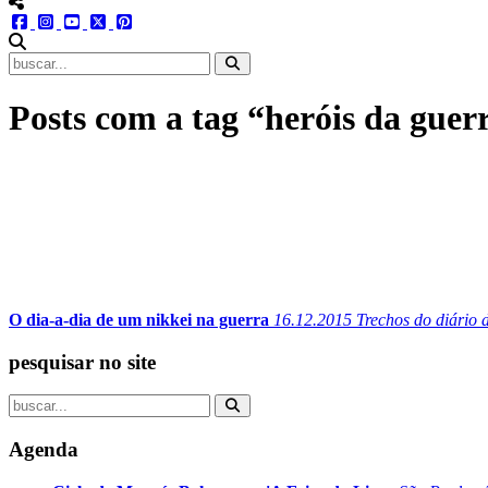
menu redes social
facebook
instagram
youtube
twitter
pinterest
abrir busca no site
Posts com a tag “heróis da guer
O dia-a-dia de um nikkei na guerra
16.12.2015
Trechos do diário 
pesquisar no site
Agenda