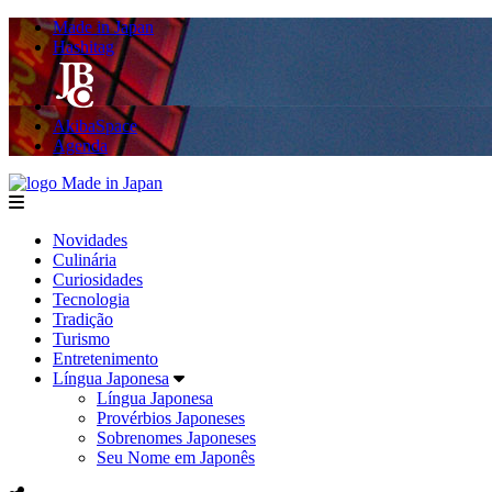
Made in Japan
Hashitag
AkibaSpace
Agenda
Made in Japan
menu
Novidades
Culinária
Curiosidades
Tecnologia
Tradição
Turismo
Entretenimento
Língua Japonesa
Língua Japonesa
Provérbios Japoneses
Sobrenomes Japoneses
Seu Nome em Japonês