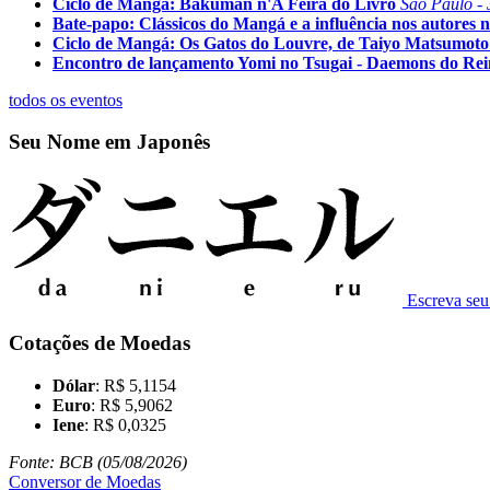
Ciclo de Mangá: Bakuman n'A Feira do Livro
São Paulo - 
Bate-papo: Clássicos do Mangá e a influência nos autores n
Ciclo de Mangá: Os Gatos do Louvre, de Taiyo Matsumoto
Encontro de lançamento Yomi no Tsugai - Daemons do Re
todos os eventos
Seu Nome em Japonês
Escreva se
Cotações de Moedas
Dólar
: R$ 5,1154
Euro
: R$ 5,9062
Iene
: R$ 0,0325
Fonte: BCB (05/08/2026)
Conversor de Moedas