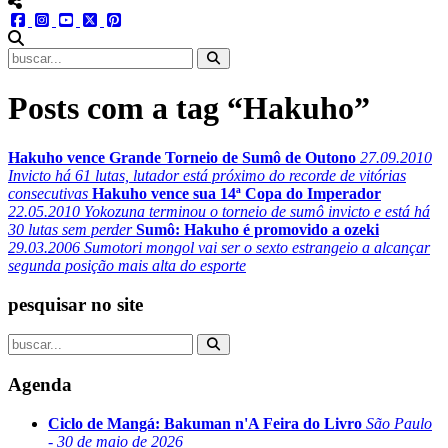
menu redes social
facebook
instagram
youtube
twitter
pinterest
abrir busca no site
Posts com a tag “Hakuho”
Hakuho vence Grande Torneio de Sumô de Outono
27.09.2010
Invicto há 61 lutas, lutador está próximo do recorde de vitórias
consecutivas
Hakuho vence sua 14ª Copa do Imperador
22.05.2010
Yokozuna terminou o torneio de sumô invicto e está há
30 lutas sem perder
Sumô: Hakuho é promovido a ozeki
29.03.2006
Sumotori mongol vai ser o sexto estrangeio a alcançar
segunda posição mais alta do esporte
pesquisar no site
Agenda
Ciclo de Mangá: Bakuman n'A Feira do Livro
São Paulo
- 30 de maio de 2026