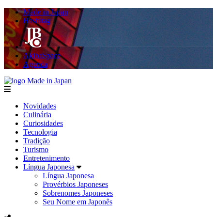
Made in Japan
Hashitag
AkibaSpace
Agenda
Made in Japan
menu
Novidades
Culinária
Curiosidades
Tecnologia
Tradição
Turismo
Entretenimento
Língua Japonesa
Língua Japonesa
Provérbios Japoneses
Sobrenomes Japoneses
Seu Nome em Japonês