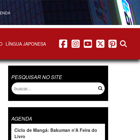
ENDA
facebook
instagram
youtube
twitter
pinterest
abrir b
O
LÍNGUA JAPONESA
PESQUISAR NO SITE
AGENDA
Ciclo de Mangá: Bakuman n'A Feira do
Livro