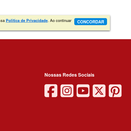
ossa
Política de Privacidade
. Ao continuar
CONCORDAR
Nossas Redes Sociais
facebook
instagra
youtu
twit
p