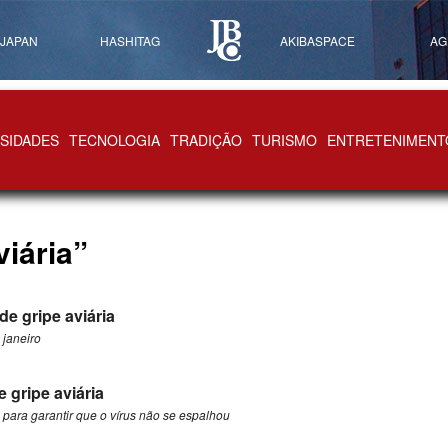
 JAPAN
HASHITAG
AKIBASPACE
AG
SIDADES
TECNOLOGIA
TRADIÇÃO
TURISMO
ENTRETENIMENT
viária”
e gripe aviária
 janeiro
e gripe aviária
l para garantir que o vírus não se espalhou