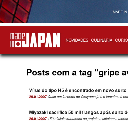
MADE IN
NOVIDADES
CULINÁRIA
CURIO
Made in Japan
Posts com a tag “gripe a
Vírus do tipo H5 é encontrado em novo surto d
29.01.2007
Caso em fazenda de Okayama já é o terceiro só em
Miyazaki sacrifica 50 mil frangos após surto d
26.01.2007
150 oficiais trabalham no projeto e coletam materia