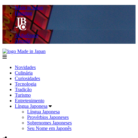
Made in Japan
Hashitag
AkibaSpace
Agenda
Made in Japan
menu
Novidades
Culinária
Curiosidades
Tecnologia
Tradição
Turismo
Entretenimento
Língua Japonesa
Língua Japonesa
Provérbios Japoneses
Sobrenomes Japoneses
Seu Nome em Japonês