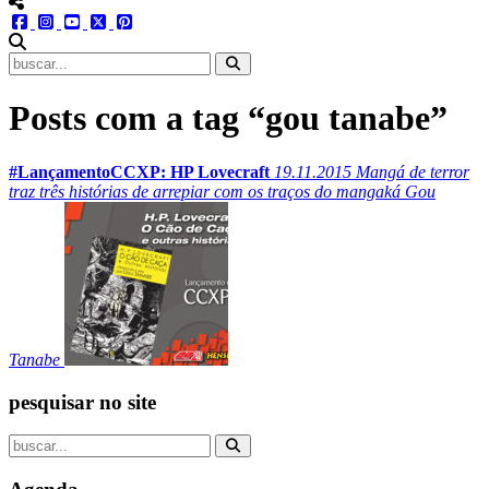
menu redes social
facebook
instagram
youtube
twitter
pinterest
abrir busca no site
Posts com a tag “gou tanabe”
#LançamentoCCXP: HP Lovecraft
19.11.2015
Mangá de terror
traz três histórias de arrepiar com os traços do mangaká Gou
Tanabe
pesquisar no site