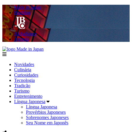
Made in Japan
Hashitag
AkibaSpace
Agenda
Made in Japan
menu
Novidades
Culinária
Curiosidades
Tecnologia
Tradição
Turismo
Entretenimento
Língua Japonesa
Língua Japonesa
Provérbios Japoneses
Sobrenomes Japoneses
Seu Nome em Japonês