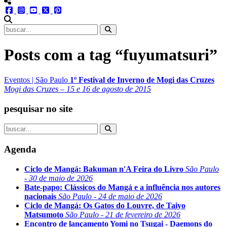
menu redes social
facebook
instagram
youtube
twitter
pinterest
abrir busca no site
Posts com a tag “fuyumatsuri”
Eventos
|
São Paulo
1º Festival de Inverno de Mogi das Cruzes
Mogi das Cruzes – 15 e 16 de agosto de 2015
pesquisar no site
Agenda
Ciclo de Mangá: Bakuman n'A Feira do Livro
São Paulo
- 30 de maio de 2026
Bate-papo: Clássicos do Mangá e a influência nos autores
nacionais
São Paulo - 24 de maio de 2026
Ciclo de Mangá: Os Gatos do Louvre, de Taiyo
Matsumoto
São Paulo - 21 de fevereiro de 2026
Encontro de lançamento Yomi no Tsugai - Daemons do