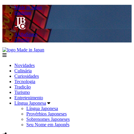
Made in Japan
Hashitag
AkibaSpace
Agenda
Made in Japan
menu
Novidades
Culinária
Curiosidades
Tecnologia
Tradição
Turismo
Entretenimento
Língua Japonesa
Língua Japonesa
Provérbios Japoneses
Sobrenomes Japoneses
Seu Nome em Japonês