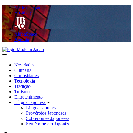
Made in Japan
Hashitag
AkibaSpace
Agenda
Made in Japan
menu
Novidades
Culinária
Curiosidades
Tecnologia
Tradição
Turismo
Entretenimento
Língua Japonesa
Língua Japonesa
Provérbios Japoneses
Sobrenomes Japoneses
Seu Nome em Japonês