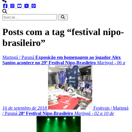
menu redes social
facebook
instagram
youtube
twitter
pinterest
abrir busca no site
Posts com a tag “festival nipo-
brasileiro”
Maringá
/
Paraná
Exposição em homenagem ao jogador Alex
Santos acontece no 29º Festival Nipo-Brasileiro
Maringá - 06 a
16 de setembro de 2018
Festivais
|
Maringá
/
Paraná
28º Festival Nipo-Brasileiro
Maringá - 02 a 10 de