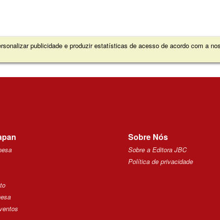
sonalizar publicidade e produzir estatísticas de acesso de acordo com a n
apan
Sobre Nós
nesa
Sobre a Editora JBC
Política de privacidade
to
nesa
ventos