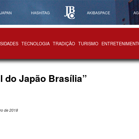
 JAPAN
HASHITAG
AKIBASPACE
AG
SIDADES
TECNOLOGIA
TRADIÇÃO
TURISMO
ENTRETENIMENT
l do Japão Brasília”
bro de 2018