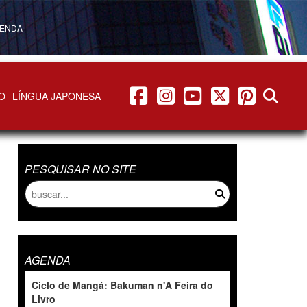
ENDA
facebook
instagram
youtube
twitter
pinterest
abrir b
O
LÍNGUA JAPONESA
PESQUISAR NO SITE
AGENDA
Ciclo de Mangá: Bakuman n'A Feira do
Livro