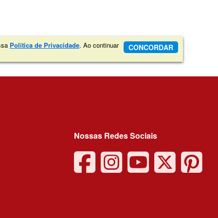
ossa
Política de Privacidade
. Ao continuar
CONCORDAR
Nossas Redes Sociais
facebook
instagra
youtu
twit
p