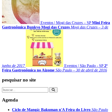
Eventos
|
Mogi das Cruzes – SP
Mini Feira
Gastronômica Bunkyo Mogi das Cruzes
Mogi das Cruzes – 3 de
junho de 2017
Eventos
|
São Paulo - SP
2ª
Feira Gastronômica no Aizome
São Paulo – 30 de abril de 2016
pesquisar no site
Agenda
Ciclo de Mangá: Bakuman n'A Feira do Livro
São Paulo