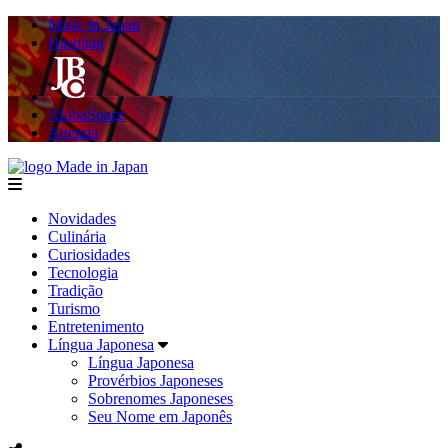
Made in Japan
Hashitag
AkibaSpace
Agenda
Made in Japan
menu
Novidades
Culinária
Curiosidades
Tecnologia
Tradição
Turismo
Entretenimento
Língua Japonesa
Língua Japonesa
Provérbios Japoneses
Sobrenomes Japoneses
Seu Nome em Japonês