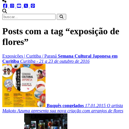
menu redes social
facebook
instagram
youtube
twitter
pinterest
abrir busca no site
Posts com a tag “exposição de
flores”
Exposições
|
Curitiba
/
Paraná
Semana Cultural Japonesa em
Curitiba
Curitiba - 21 a 23 de outubro de 2016
Buquês congelados
17.01.2015
O artista
Makoto Azuma apresenta sua nova criação com arranjos de flores