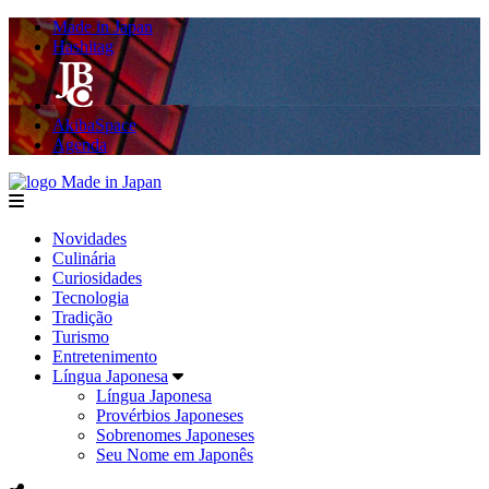
Made in Japan
Hashitag
AkibaSpace
Agenda
Made in Japan
menu
Novidades
Culinária
Curiosidades
Tecnologia
Tradição
Turismo
Entretenimento
Língua Japonesa
Língua Japonesa
Provérbios Japoneses
Sobrenomes Japoneses
Seu Nome em Japonês