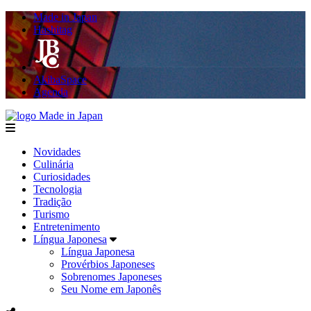
Made in Japan
Hashitag
AkibaSpace
Agenda
Made in Japan
menu
Novidades
Culinária
Curiosidades
Tecnologia
Tradição
Turismo
Entretenimento
Língua Japonesa
Língua Japonesa
Provérbios Japoneses
Sobrenomes Japoneses
Seu Nome em Japonês