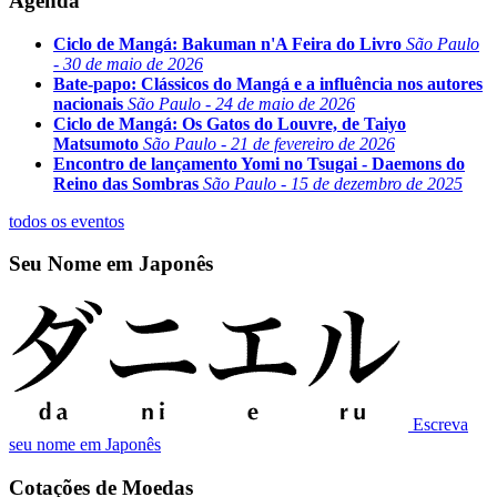
Agenda
Ciclo de Mangá: Bakuman n'A Feira do Livro
São Paulo
- 30 de maio de 2026
Bate-papo: Clássicos do Mangá e a influência nos autores
nacionais
São Paulo - 24 de maio de 2026
Ciclo de Mangá: Os Gatos do Louvre, de Taiyo
Matsumoto
São Paulo - 21 de fevereiro de 2026
Encontro de lançamento Yomi no Tsugai - Daemons do
Reino das Sombras
São Paulo - 15 de dezembro de 2025
todos os eventos
Seu Nome em Japonês
Escreva
seu nome em Japonês
Cotações de Moedas