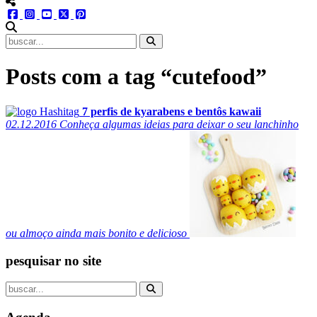
menu redes social
facebook
instagram
youtube
twitter
pinterest
abrir busca no site
Posts com a tag “cutefood”
7 perfis de kyarabens e bentôs kawaii
02.12.2016
Conheça algumas ideias para deixar o seu lanchinho
ou almoço ainda mais bonito e delicioso
pesquisar no site