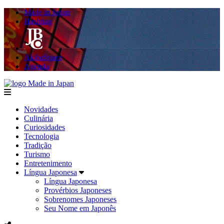
Made in Japan
Hashitag
AkibaSpace
Agenda
Made in Japan
menu
Novidades
Culinária
Curiosidades
Tecnologia
Tradição
Turismo
Entretenimento
Língua Japonesa
Língua Japonesa
Provérbios Japoneses
Sobrenomes Japoneses
Seu Nome em Japonês