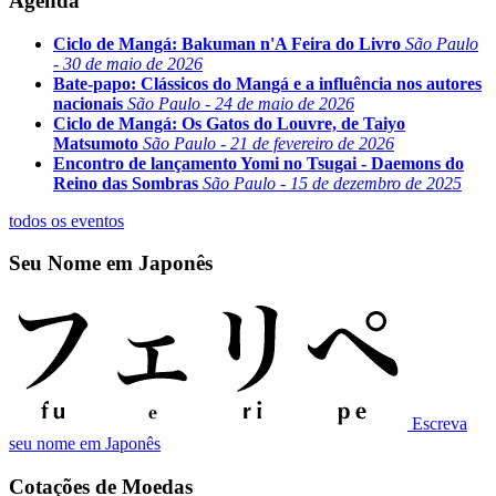
Agenda
Ciclo de Mangá: Bakuman n'A Feira do Livro
São Paulo
- 30 de maio de 2026
Bate-papo: Clássicos do Mangá e a influência nos autores
nacionais
São Paulo - 24 de maio de 2026
Ciclo de Mangá: Os Gatos do Louvre, de Taiyo
Matsumoto
São Paulo - 21 de fevereiro de 2026
Encontro de lançamento Yomi no Tsugai - Daemons do
Reino das Sombras
São Paulo - 15 de dezembro de 2025
todos os eventos
Seu Nome em Japonês
Escreva
seu nome em Japonês
Cotações de Moedas