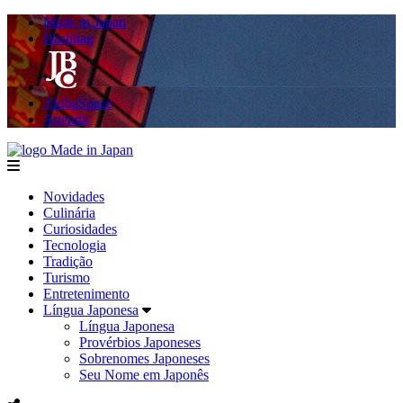
Made in Japan
Hashitag
AkibaSpace
Agenda
Made in Japan
menu
Novidades
Culinária
Curiosidades
Tecnologia
Tradição
Turismo
Entretenimento
Língua Japonesa
Língua Japonesa
Provérbios Japoneses
Sobrenomes Japoneses
Seu Nome em Japonês